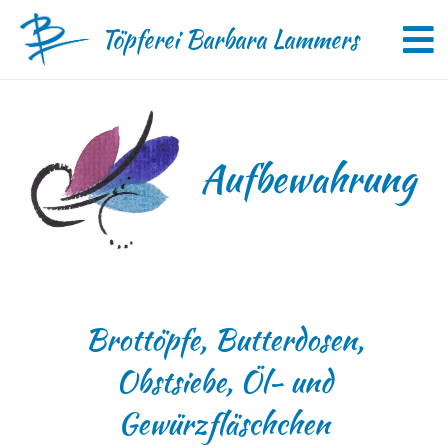
Zum
Töpferei Barbara Lammers
Inhalt
To
springen
Na
Start
Aufbewahrung
Keramik
Die Töpferei
Kontakt & Anfahrt
Brottöpfe, Butterdosen,
Instagram
Obstsiebe, Öl- und
Gewürzfläschchen